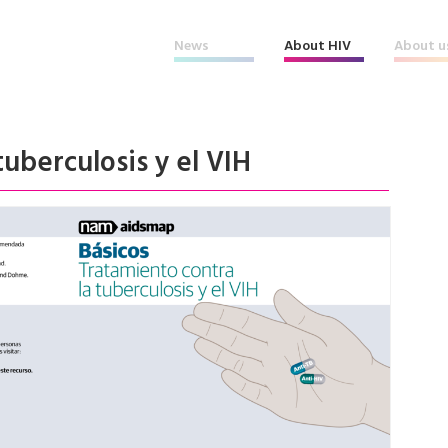
News
About HIV
About u
tuberculosis y el VIH