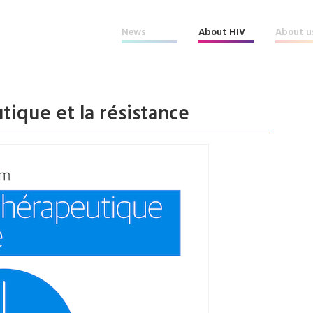
News
About HIV
About u
ique et la résistance