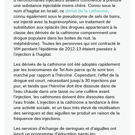
d’héroïnomanes injecteurs avaient commencé à prendre
une substance injectable moins chère. Connu sous le
nom d’hagitat en Israël, ce
dérivé de la cathinone
,
connu également sous le pseudonyme de sels de bains,
est injecté avec la buprénorphine, un traitement de
substitution aux opiacés (les drogues appartenant à la
classe des dérivés de la cathinone comprennnent une
drogue populaire dans les boites de nuit, la
méphédrone). Toutes les personnes qui ont contracté le
VIH pendant l’épidémie de 2012-13 étaient passées à
l’injection à l’hagitat.
Les dérivés de la cathinone ont été adoptés rapidement
par les toxicomanes de Tel Aviv parce qu’ils sont bon
marché par rapport à l’héroïne. Cependant, l’effet de la
drogue est court, nécessitant jusqu’à 30 injections par
jour, et tandis que l’héroïne doit être dissoute dans de
l’eau chaude dans une tasse ou une cuillère avant
l’injection, les cathinones doivent être dissoutes dans
l’eau froide. L’injection à la cathinone a tendance à être
une activité sociale, et un taux très élevé de réutilisation
des seringues et des aiguilles se produit en raison de la
fréquence des injections.
Les services d’échange de seringues et d’aiguilles ont
lancé un programme d’éducation parmi les