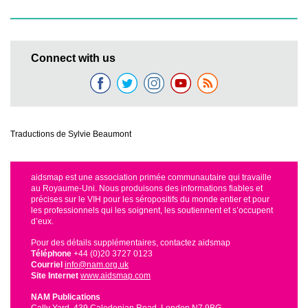
Connect with us
Traductions de Sylvie Beaumont
aidsmap est une association primée communautaire qui travaille
au Royaume-Uni. Nous produisons des informations fiables et
précises sur le VIH pour les séropositifs du monde entier et pour
les professionnels qui les soignent, les soutiennent et s’occupent
d’eux.
Pour des détails supplémentaires, contactez aidsmap
Téléphone
+44 (0)20 3727 0123
Courriel
info@nam.org.uk
Site Internet
www.aidsmap.com
NAM Publications