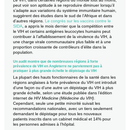
Le VIH, dans certaines régions du monde tout au moins,
peut voir son aptitude à se reproduire diminuer lorsqu’il
s’adapte aux variations du système immunitaire humain,
suggèrent des études dans le sud de l’Afrique et dans
d’autres régions.
Le congrès sur les vaccins contre le
SIDA
, a appris le mois dernier que la compétition entre
le VIH et certains antigènes leucocytes humains peut
contribuer à l’affaiblissement de la virulence du VIH, à
une charge virale communautaire plus faible et à une
proportion croissante de contrôleurs d’élite dans la
population.
Un audit montre que de nombreuses régions à forte
prévalence de VIH en Angleterre ne parviennent pas à
pratiquer à plus grande échelle le dépistage du VIH
La plupart des hauts fonctionnaires de la santé dans les
régions anglaises à forte prévalence du VIH ont introduit
d’une façon ou d’une autre un dépistage du VIH à plus
grande échelle, selon une étude publiée dans l’édition
internet de
HIV Medicine (Médecine du VIH)
.
Cependant, seule une petite minorité suivait les
recommandations nationales, avec un tiers seulement
demandant le dépistage pour tous les nouveaux
patients inscrits dans un cabinet médical et 14% pour
les personnes admises à l’hôpital.