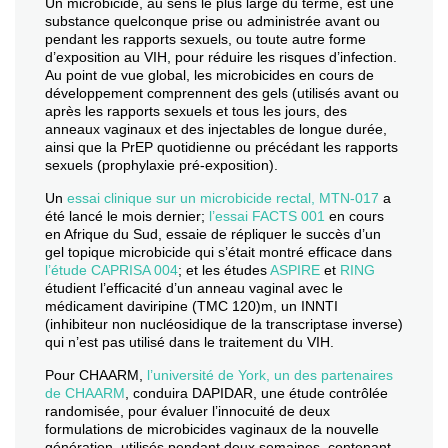
Un microbicide, au sens le plus large du terme, est une
substance quelconque prise ou administrée avant ou
pendant les rapports sexuels, ou toute autre forme
d’exposition au VIH, pour réduire les risques d’infection.
Au point de vue global, les microbicides en cours de
développement comprennent des gels (utilisés avant ou
après les rapports sexuels et tous les jours, des
anneaux vaginaux et des injectables de longue durée,
ainsi que la PrEP quotidienne ou précédant les rapports
sexuels (prophylaxie pré-exposition).
Un
essai clinique sur un microbicide rectal, MTN-017
a
été lancé le mois dernier;
l’essai FACTS 001
en cours
en Afrique du Sud, essaie de répliquer le succès d’un
gel topique microbicide qui s’était montré efficace dans
l’étude CAPRISA 004
; et les études
ASPIRE
et
RING
étudient l’efficacité d’un anneau vaginal avec le
médicament daviripine (TMC 120)m, un INNTI
(inhibiteur non nucléosidique de la transcriptase inverse)
qui n’est pas utilisé dans le traitement du VIH.
Pour CHAARM,
l’université de York, un des partenaires
de CHAARM
, conduira DAPIDAR, une étude contrôlée
randomisée, pour évaluer l’innocuité de deux
formulations de microbicides vaginaux de la nouvelle
génération, utilisés pendant deux semaines, contenant