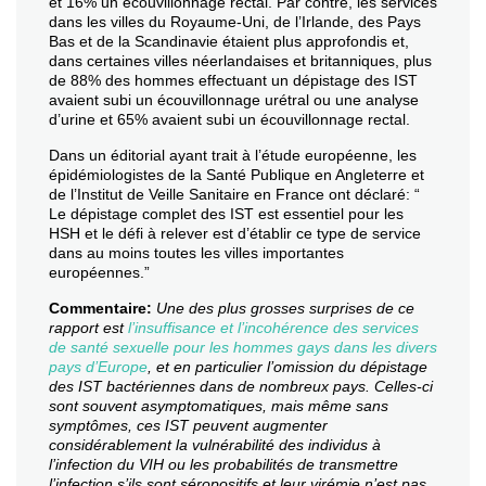
et 16% un écouvillonnage rectal. Par contre, les services
dans les villes du Royaume-Uni, de l’Irlande, des Pays
Bas et de la Scandinavie étaient plus approfondis et,
dans certaines villes néerlandaises et britanniques, plus
de 88% des hommes effectuant un dépistage des IST
avaient subi un écouvillonnage urétral ou une analyse
d’urine et 65% avaient subi un écouvillonnage rectal.
Dans un éditorial ayant trait à l’étude européenne, les
épidémiologistes de la Santé Publique en Angleterre et
de l’Institut de Veille Sanitaire en France ont déclaré: “
Le dépistage complet des IST est essentiel pour les
HSH et le défi à relever est d’établir ce type de service
dans au moins toutes les villes importantes
européennes.”
Commentaire:
Une des plus grosses surprises de ce
rapport est
l’insuffisance et l’incohérence des services
de santé sexuelle pour les hommes gays dans les divers
pays d’Europe
, et en particulier l’omission du dépistage
des IST bactériennes dans de nombreux pays. Celles-ci
sont souvent asymptomatiques, mais même sans
symptômes, ces IST peuvent augmenter
considérablement la vulnérabilité des individus à
l’infection du VIH ou les probabilités de transmettre
l’infection s’ils sont séropositifs et leur virémie n’est pas